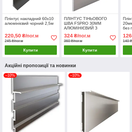
Плінтус накладний 60х10
ПЛІНТУС ТІНЬОВОГО
Плін
алюмінієвий чорний 2,5м
ШВА FSPRO 30ММ
20мм
АЛЮМІНІЄВИЙ З
без 
КАНАЛОМ ПІД LED-
220,50
324
126
₴/пог.м
₴/пог.м
СТРІЧКУ 2,5М БЕЗ
245 ₴/пог.м
360 ₴/пог.м
140 ₴
ПОКРИТТЯ (F1.3028L12)
Купити
Купити
Акційні пропозиції та новинки
–10%
–10%