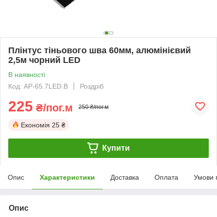
Плінтус тіньового шва 60мм, алюмінієвий
2,5м чорний LED
В наявності
Код: AP-65.7LED.B
Роздріб
225
₴/пог.м
250 ₴/пог.м
Економія
25 ₴
Купити
Опис
Характеристики
Доставка
Оплата
Умови 
Опис