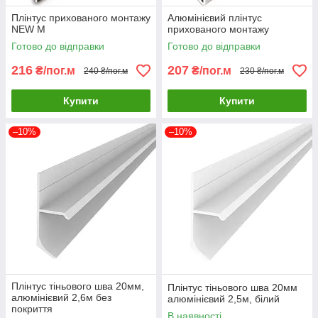
Плінтус прихованого монтажу
Алюмінієвий плінтус
NEW M
прихованого монтажу
Готово до відправки
Готово до відправки
216
207
₴/пог.м
₴/пог.м
240 ₴/пог.м
230 ₴/пог.м
Купити
Купити
–10%
–10%
Плінтус тіньового шва 20мм,
Плінтус тіньового шва 20мм
алюмінієвий 2,6м без
алюмінієвий 2,5м, білий
покриття
В наявності