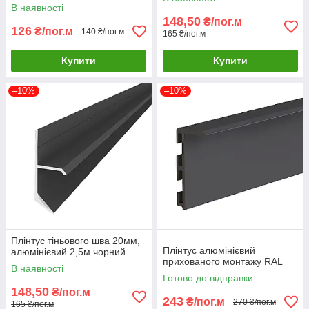
В наявності
148,50
₴/пог.м
126
₴/пог.м
140 ₴/пог.м
165 ₴/пог.м
Купити
Купити
–10%
–10%
Плінтус тіньового шва 20мм,
Плінтус алюмінієвий
алюмінієвий 2,5м чорний
прихованого монтажу RAL
В наявності
Готово до відправки
148,50
₴/пог.м
243
₴/пог.м
270 ₴/пог.м
165 ₴/пог.м