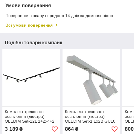
Умови повернення
Повернення товару впродовж 14 днів за домовленістю
Всі умови повернення
Подібні товари компанії
Комплект трекового
Комплект трекового
Комп
освітлення (люстра)
освітлення (люстра)
осві
OLEDIM Set-12L 1+2x4+2
OLEDIM Set-1 1x2B GU10
OLED
чорний
білий
3 189
864
800
₴
₴