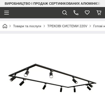
ВИРОБНИЦТВО І ПРОДАЖ СЕРТИФІКОВАНИХ АЛЮМІНІЄВИХ
Товари та послуги
ТРЕКОВІ СИСТЕМИ 220V
Готові 