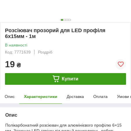
Розсiювач прозорий для LED профiля
6х15мм - 1м
В наявності
Код: 7771639
Роздріб
19
₴
Купити
Опис
Характеристики
Доставка
Оплата
Умови 
Опис
Полікарбонатний розсіювач для алюмінієвого профілю 6×15
мм. Захищає LED-стрічку від пилу й пошкоджень, робить