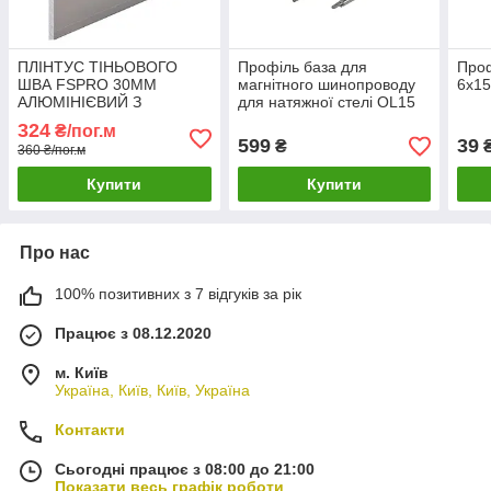
ПЛІНТУС ТІНЬОВОГО
Профіль база для
Проф
ШВА FSPRO 30ММ
магнітного шинопроводу
6х15
АЛЮМІНІЄВИЙ З
для натяжної стелі OL15
КАНАЛОМ ПІД LED-
1м
324
₴/пог.м
СТРІЧКУ 2,5М БЕЗ
599
39
₴
360 ₴/пог.м
ПОКРИТТЯ (F1.3028L12)
Купити
Купити
Про нас
100% позитивних з 7 відгуків за рік
Працює з 08.12.2020
м. Київ
Україна, Київ, Київ, Україна
Контакти
Сьогодні працює з 08:00 до 21:00
Показати весь графік роботи