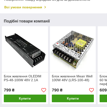
Всі умови повернення
Подібні товари компанії
Блок живлення OLEDIM
Блок живлення Mean Well
Блок
PS-48-100W 48V 2.1A
100W 48V (LRS-100-48)
60 W
пер
799
790
609
₴
₴
Купити
Купити