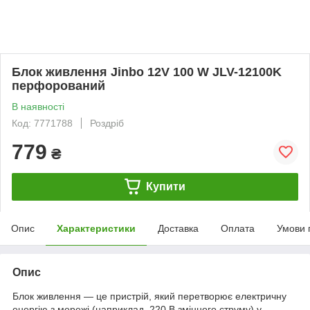
Блок живлення Jinbo 12V 100 W JLV-12100K
перфорований
В наявності
Код: 7771788
Роздріб
779
₴
Купити
Опис
Характеристики
Доставка
Оплата
Умови 
Опис
Блок живлення — це пристрій, який перетворює електричну
енергію з мережі (наприклад, 220 В змінного струму) у