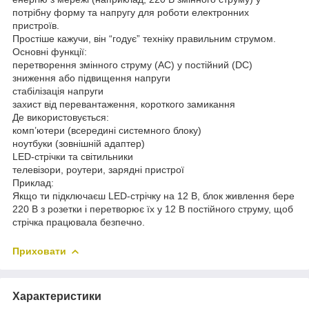
потрібну форму та напругу для роботи електронних
пристроїв.
Простіше кажучи, він “годує” техніку правильним струмом.
Основні функції:
перетворення змінного струму (AC) у постійний (DC)
зниження або підвищення напруги
стабілізація напруги
захист від перевантаження, короткого замикання
Де використовується:
комп’ютери (всередині системного блоку)
ноутбуки (зовнішній адаптер)
LED-стрічки та світильники
телевізори, роутери, зарядні пристрої
Приклад:
Якщо ти підключаєш LED-стрічку на 12 В, блок живлення бере
220 В з розетки і перетворює їх у 12 В постійного струму, щоб
стрічка працювала безпечно.
Приховати
Характеристики