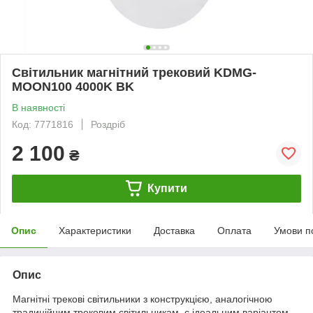
Світильник магнітний трековий KDMG-
MOON100 4000K BK
В наявності
Код: 7771816
Роздріб
2 100
₴
Купити
Опис
Характеристики
Доставка
Оплата
Умови п
Опис
Магнітні трекові світильники з конструкцією, аналогічною
традиційним трековим світильникам, є ідеальним варіантом