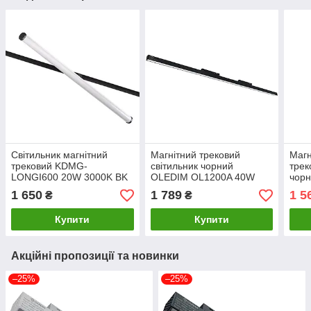
Світильник магнітний
Магнітний трековий
Магн
трековий KDMG-
світильник чорний
трек
LONGI600 20W 3000K BK
OLEDIM OL1200A 40W
чор
3CCT
16W
1 650
1 789
1 5
₴
₴
(3000K/4000K/6000K)
Купити
Купити
Акційні пропозиції та новинки
–25%
–25%