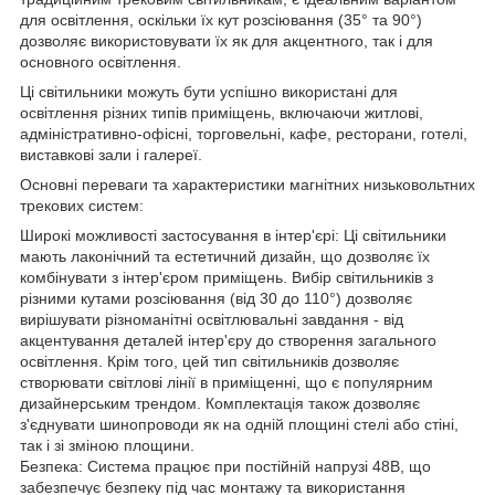
для освітлення, оскільки їх кут розсіювання (35° та 90°)
дозволяє використовувати їх як для акцентного, так і для
основного освітлення.
Ці світильники можуть бути успішно використані для
освітлення різних типів приміщень, включаючи житлові,
адміністративно-офісні, торговельні, кафе, ресторани, готелі,
виставкові зали і галереї.
Основні переваги та характеристики магнітних низьковольтних
трекових систем:
Широкі можливості застосування в інтер'єрі: Ці світильники
мають лаконічний та естетичний дизайн, що дозволяє їх
комбінувати з інтер'єром приміщень. Вибір світильників з
різними кутами розсіювання (від 30 до 110°) дозволяє
вирішувати різноманітні освітлювальні завдання - від
акцентування деталей інтер'єру до створення загального
освітлення. Крім того, цей тип світильників дозволяє
створювати світлові лінії в приміщенні, що є популярним
дизайнерським трендом. Комплектація також дозволяє
з'єднувати шинопроводи як на одній площині стелі або стіні,
так і зі зміною площини.
Безпека: Система працює при постійній напрузі 48В, що
забезпечує безпеку під час монтажу та використання