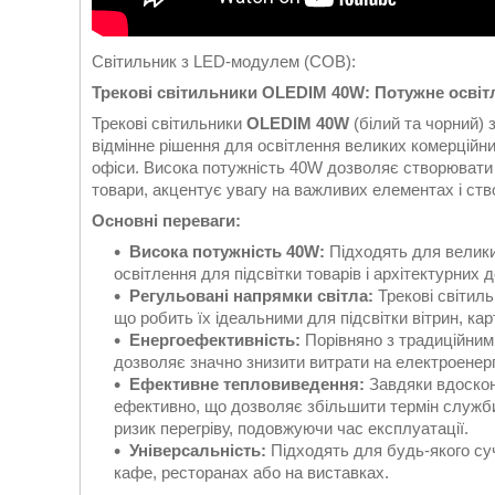
Світильник з LED-модулем (COB):
Трекові світильники OLEDIM 40W: Потужне осві
Трекові світильники
OLEDIM 40W
(білий та чорний)
відмінне рішення для освітлення великих комерційни
офіси. Висока потужність 40W дозволяє створювати я
товари, акцентує увагу на важливих елементах і ств
Основні переваги:
Висока потужність 40W:
Підходять для велики
освітлення для підсвітки товарів і архітектурних 
Регульовані напрямки світла:
Трекові світиль
що робить їх ідеальними для підсвітки вітрин, ка
Енергоефективність:
Порівняно з традиційним
дозволяє значно знизити витрати на електроенер
Ефективне тепловиведення:
Завдяки вдоскона
ефективно, що дозволяє збільшити термін служби
ризик перегріву, подовжуючи час експлуатації.
Універсальність:
Підходять для будь-якого суч
кафе, ресторанах або на виставках.