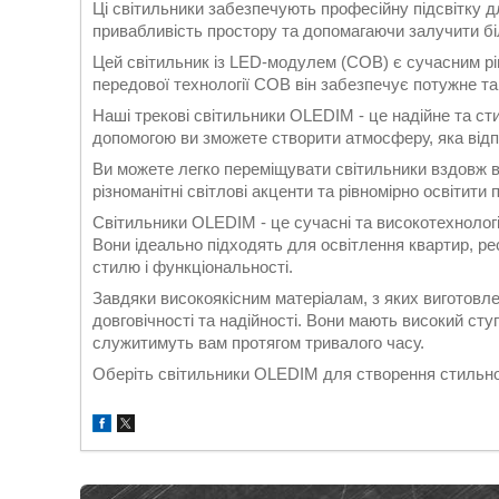
Ці світильники забезпечують професійну підсвітку д
привабливість простору та допомагаючи залучити бі
Цей світильник із LED-модулем (COB) є сучасним р
передової технології COB він забезпечує потужне та
Наші трекові світильники OLEDIM - це надійне та ст
допомогою ви зможете створити атмосферу, яка від
Ви можете легко переміщувати світильники вздовж 
різноманітні світлові акценти та рівномірно освітити
Світильники OLEDIM - це сучасні та високотехнологі
Вони ідеально підходять для освітлення квартир, ре
стилю і функціональності.
Завдяки високоякісним матеріалам, з яких виготовлен
довговічності та надійності. Вони мають високий ступ
служитимуть вам протягом тривалого часу.
Оберіть світильники OLEDIM для створення стильно