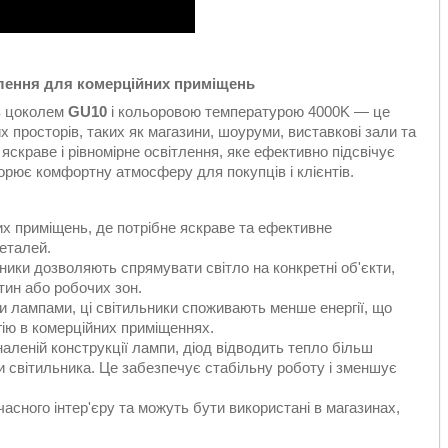
тлення для комерційних приміщень
 з цоколем
GU10
і кольоровою температурою 4000K — це
х просторів, таких як магазини, шоуруми, виставкові зали та
скраве і рівномірне освітлення, яке ефективно підсвічує
орює комфортну атмосферу для покупців і клієнтів.
х приміщень, де потрібне яскраве та ефективне
деталей.
ники дозволяють спрямувати світло на конкретні об'єкти,
ртин або робочих зон.
и лампами, ці світильники споживають менше енергії, що
гію в комерційних приміщеннях.
леній конструкції лампи, діод відводить тепло більш
 світильника. Це забезпечує стабільну роботу і зменшує
асного інтер'єру та можуть бути використані в магазинах,