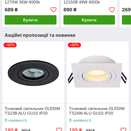
1270W 36W 4000k
12150B 48W 4000k
689
890
269
₴
₴
Купити
Купити
Акційні пропозиції та новинки
–50%
–50%
Точковий світильник OLEDIM
Точковий світильник OLEDIM
TS23B ALU GU10 IP20
TS24W ALU GU10 IP20
В наявності
В наявності
180
195
₴
₴
360 ₴
390 ₴