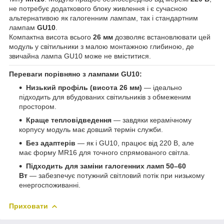
не потребує додаткового блоку живлення і є сучасною
альтернативою як галогенним лампам, так і стандартним
лампам
GU10
.
Компактна висота всього
26 мм
дозволяє встановлювати цей
модуль у світильники з малою монтажною глибиною, де
звичайна лампа GU10 може не вміститися.
Переваги порівняно з лампами GU10:
Низький профіль (висота 26 мм)
— ідеально
підходить для вбудованих світильників з обмеженим
простором.
Краще тепловідведення
— завдяки керамічному
корпусу модуль має довший термін служби.
Без адаптерів
— як і GU10, працює від 220 В, але
має форму MR16 для точного спрямованого світла.
Підходить для заміни галогенних ламп 50–60
Вт
— забезпечує потужний світловий потік при низькому
енергоспоживанні.
Приховати