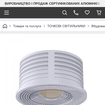
ВИРОБНИЦТВО І ПРОДАЖ СЕРТИФІКОВАНИХ АЛЮМІНІЄВИХ
Товари та послуги
ТОЧКОВІ СВІТИЛЬНИКИ
Вбудован