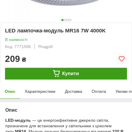
LED лампочка-модуль MR16 7W 4000K
В наявності
Код: 7771586
Роздріб
209
₴
Купити
Опис
Характеристики
Доставка
Оплата
Умови п
Опис
LED-модуль
— це енергоефективне джерело світла,
призначене для встановлення у світильники з цоколем
типу
MR16
. Модуль працює безпосередньо від мережі
220 В
,