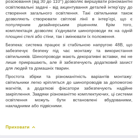
розсіювання (від 30 до 110°) дозволяє вирішувати різноманітні
освітлювальні задачі - від акцентування деталей інтер'єру до
створення загального освітлення. Такі світильники також
дозволяють створювати світлові лінії в інтер'єрі, що є
популярним дизайнерським рішенням. Крім того,
комплектація дозволяє з'єднувати шинопроводи як на одній
площині стелі або стіни, так і змінювати їх положення.
Безпека: система працює зі стабільною напругою 48В, що
забезпечує безпеку під час монтажу та використання
світильників. Шинопроводи мають декоративні вставки, які не
лише прикрашають, але й забезпечують додатковий захист
для людей та домашніх тварин.
Простота збірки та різноманітність варіантів монтажу:
світильники легко кріпляться до шинопроводів за допомогою
магнітів, а додаткові фіксатори забезпечують надійне
закріплення. Завдяки різноманіттю комплектуючих, ці системи
освітлення можуть бути встановлені вбудованими,
накладними або підвісними.
Приховати