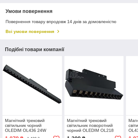
Умови повернення
Повернення товару впродовж 14 днів за домовленістю
Всі умови повернення
Подібні товари компанії
Магнітний трековий
Магнітний трековий
Магн
світильник чорний
світильник поворотний
світ
OLEDIM OL436 24W
чорний OLEDIM OL218
OL4
3000k
12W 3000k