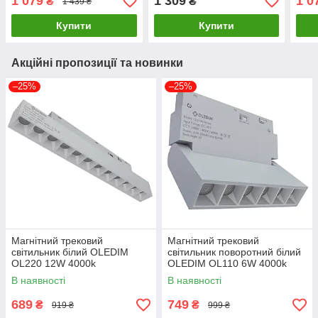
1 079
1 309
1 0
₴
₴
1 439 ₴
Купити
Купити
Акційні пропозиції та новинки
–25%
–25%
Магнітний трековий
Магнітний трековий
світильник білий OLEDIM
світильник поворотний білий
OL220 12W 4000k
OLEDIM OL110 6W 4000k
В наявності
В наявності
689
749
₴
₴
919 ₴
999 ₴