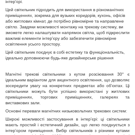
інтер'єрі.
Цей світильник підходить для використання в різноманітних
приміщеннях, зокрема для вузьких коридорів, кухонь, офісів
або житлових кімнат, де потрібно рівномірне та направлене
світло. Завдяки можливості монтажу на трекову систему, ви
зможете легко налаштувати напрямок світла, щоб підкреслити
важливі елементи інтер'єру або забезпечити рівномірне
освітлення усього простору.
Цей світильник поєднує в собі естетику та функціональність,
ідеально доповнюючи будь-яке дизайнерське рішення
Магнітні трекові світильники з кутом розсіювання 30° є
ідеальним варіантом для акцентного освітлення, що дозволяє
зосередити увагу на конкретних предметах або об'єктах. Ці
світильники можуть бути успішно використані у житлових
приміщеннях, торгових приміщеннях, галереях та
виставкових зали.
Основні переваги магнітних низьковольтних трекових систем:
Широкі можливості застосування в інтер'єрі: ці світильники
мають простий і естетичний дизайн, що легко поєднується з
інтер'єром приміщення. Вибір світильників з різними кутами