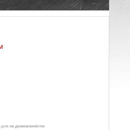
м
 днів
за домовленістю