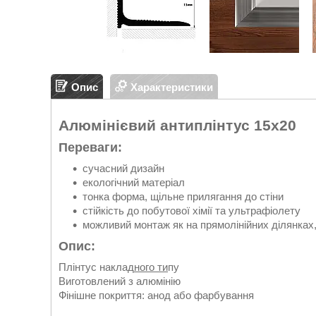
Опис
Характеристики
Алюмінієвий антиплінтус 15х20
Переваги:
сучасний дизайн
екологічний матеріал
тонка форма, щільне прилягання до стіни
стійкість до побутової хімії та ультрафіолету
можливий монтаж як на прямолінійних ділянках, 
Опис:
Плінтус наклад
ного ти
пу
Виготовлений з алюмінію
Фінішне покриття: анод або фарбування