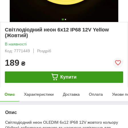
Світлодіодний неон 6x12 IP68 12V Yellow
(Жовтий)
В наявності
Код: 7771449
Роздріб
189
₴
Купити
Опис
Характеристики
Доставка
Оплата
Умови п
Опис
Світлодіодний неон OLEDIM 6x12 IP68 12V жовтого кольору
(Yellow) забезпечує яскраве та насичене освітлення для