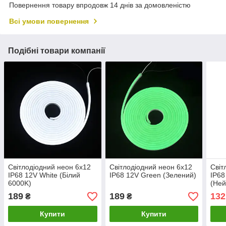
Повернення товару впродовж 14 днів за домовленістю
Всі умови повернення
Подібні товари компанії
Світлодіодний неон 6x12
Світлодіодний неон 6x12
Світ
IP68 12V White (Білий
IP68 12V Green (Зелений)
IP68
6000K)
(Ней
189
189
132
₴
₴
Купити
Купити