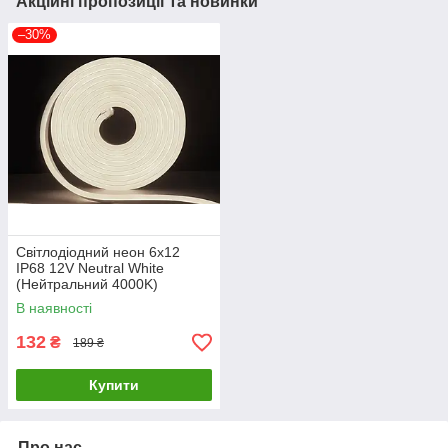
Акційні пропозиції та новинки
–30%
Світлодіодний неон 6x12
IP68 12V Neutral White
(Нейтральний 4000K)
В наявності
132
₴
189 ₴
Купити
Про нас