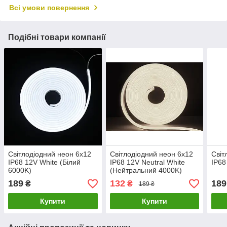
Всі умови повернення
Подібні товари компанії
Світлодіодний неон 6x12
Світлодіодний неон 6x12
Світ
IP68 12V White (Білий
IP68 12V Neutral White
IP68
6000K)
(Нейтральний 4000K)
189
132
189
₴
₴
189 ₴
Купити
Купити