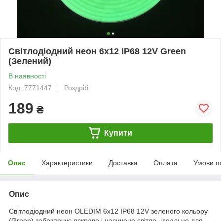
Світлодіодний неон 6x12 IP68 12V Green
(Зелений)
В наявності
Код: 7771447
Роздріб
189
₴
Купити
Опис
Характеристики
Доставка
Оплата
Умови п
Опис
Світлодіодний неон OLEDIM 6x12 IP68 12V зеленого кольору
(Green) забезпечує яскраве і насичене світло, ідеальне для