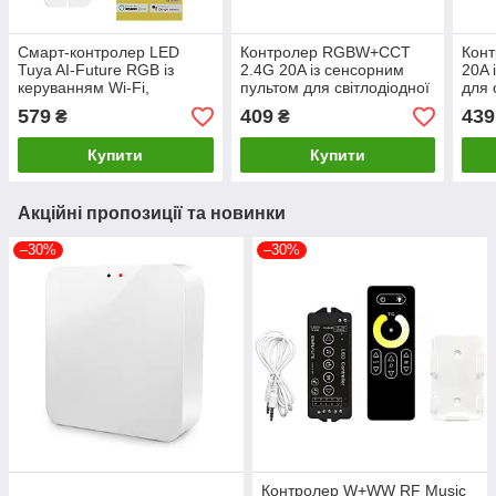
Смарт-контролер LED
Контролер RGBW+CCT
Кон
Tuya AI-Future RGB із
2.4G 20A із сенсорним
20A 
керуванням Wi-Fi,
пультом для світлодіодної
для 
голосовим або пультом
стрічки
579
409
439
₴
₴
Купити
Купити
Акційні пропозиції та новинки
–30%
–30%
Контролер W+WW RF Music