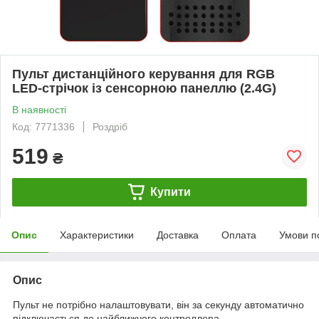
Пульт дистанційного керування для RGB
LED-стрічок із сенсорною панеллю (2.4G)
В наявності
Код: 7771336
Роздріб
519
₴
Купити
Опис
Характеристики
Доставка
Оплата
Умови п
Опис
Пульт не потрібно налаштовувати, він за секунду автоматично
підключається до найближчого контроллера.