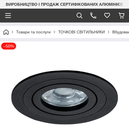
ВИРОБНИЦТВО І ПРОДАЖ СЕРТИФІКОВАНИХ АЛЮМІНІЄВИХ
Товари та послуги
ТОЧКОВІ СВІТИЛЬНИКИ
Вбудован
–50%