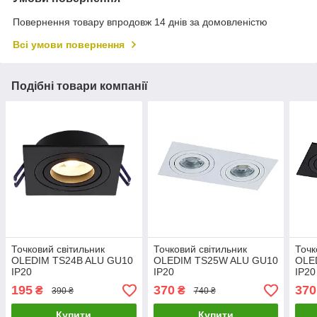
Повернення товару впродовж 14 днів за домовленістю
Всі умови повернення
Подібні товари компанії
Точковий світильник
Точковий світильник
Точк
OLEDIM TS24B ALU GU10
OLEDIM TS25W ALU GU10
OLE
IP20
IP20
IP20
195
370
370
₴
₴
390 ₴
740 ₴
Купити
Купити