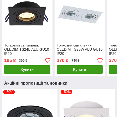
Точковий світильник
Точковий світильник
Точк
OLEDIM TS24B ALU GU10
OLEDIM TS25W ALU GU10
OLE
IP20
IP20
IP20
195
370
370
₴
₴
390 ₴
740 ₴
Купити
Купити
Акційні пропозиції та новинки
–50%
–50%