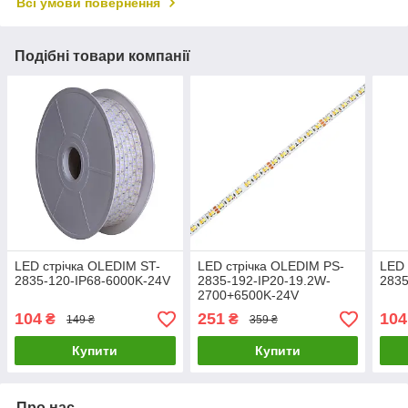
Всі умови повернення
Подібні товари компанії
LED стрічка OLEDIM ST-
LED стрічка OLEDIM PS-
LED 
2835-120-IP68-6000K-24V
2835-192-IP20-19.2W-
2835
2700+6500K-24V
104
251
104
₴
₴
149 ₴
359 ₴
Купити
Купити
Про нас