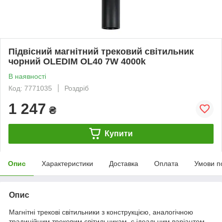
Підвісний магнітний трековий світильник
чорний OLEDIM OL40 7W 4000k
В наявності
Код: 7771035
Роздріб
1 247
₴
Купити
Опис
Характеристики
Доставка
Оплата
Умови п
Опис
Магнітні трекові світильники з конструкцією, аналогічною
традиційним трековим світильникам, є ідеальним варіантом