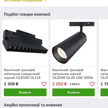
Всі умови повернення
Подібні товари компанії
Магнітний трековий
Магнітний трековий
Магн
світильник поворотний
світильник чорний
світ
чорний OLEDIM OL218
OLEDIM OL48 18W 3000k
OLE
12W 3000k
3CC
1 309
1 252
1 7
₴
₴
1 669 ₴
(300
Купити
Купити
Акційні пропозиції та новинки