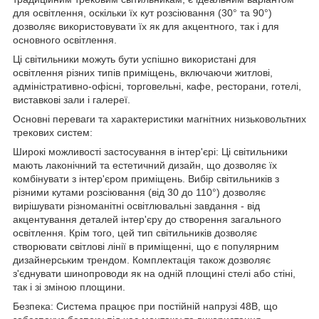
для освітлення, оскільки їх кут розсіювання (30° та 90°)
дозволяє використовувати їх як для акцентного, так і для
основного освітлення.
Ці світильники можуть бути успішно використані для
освітлення різних типів приміщень, включаючи житлові,
адміністративно-офісні, торговельні, кафе, ресторани, готелі,
виставкові зали і галереї.
Основні переваги та характеристики магнітних низьковольтних
трекових систем:
Широкі можливості застосування в інтер'єрі: Ці світильники
мають лаконічний та естетичний дизайн, що дозволяє їх
комбінувати з інтер'єром приміщень. Вибір світильників з
різними кутами розсіювання (від 30 до 110°) дозволяє
вирішувати різноманітні освітлювальні завдання - від
акцентування деталей інтер'єру до створення загального
освітлення. Крім того, цей тип світильників дозволяє
створювати світлові лінії в приміщенні, що є популярним
дизайнерським трендом. Комплектація також дозволяє
з'єднувати шинопроводи як на одній площині стелі або стіні,
так і зі зміною площини.
Безпека: Система працює при постійній напрузі 48В, що