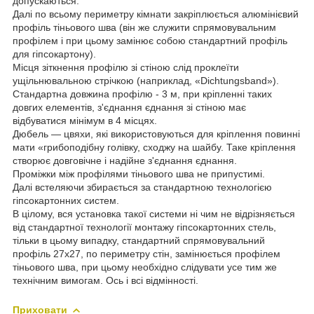
допускаються.
Далі по всьому периметру кімнати закріплюється алюмінієвий
профіль тіньового шва (він же служити спрямовувальним
профілем і при цьому замінює собою стандартний профіль
для гіпсокартону).
Місця зіткнення профілю зі стіною слід проклеїти
ущільнювальною стрічкою (наприклад, «Dichtungsband»).
Стандартна довжина профілю - 3 м, при кріпленні таких
довгих елементів, з'єднання єднання зі стіною має
відбуватися мінімум в 4 місцях.
Дюбель — цвяхи, які використовуються для кріплення повинні
мати «грибоподібну голівку, сходжу на шайбу. Таке кріплення
створює довговічне і надійне з'єднання єднання.
Проміжки між профілями тіньового шва не припустимі.
Далі встеляючи збирається за стандартною технологією
гіпсокартонних систем.
В цілому, вся установка такої системи ні чим не відрізняється
від стандартної технології монтажу гіпсокартонних стель,
тільки в цьому випадку, стандартний спрямовувальний
профіль 27х27, по периметру стін, замінюється профілем
тіньового шва, при цьому необхідно слідувати усе тим же
технічним вимогам. Ось і всі відмінності.
Приховати