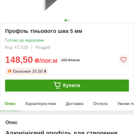
Профіль тіньового шва 5 мм
Готово до відправки
Код: F2.520
Роздріб
148,50
₴/пог.м
165 ₴/пог.м
Економія
16.50 ₴
Купити
Опис
Характеристики
Доставка
Оплата
Умови п
Опис
Алюмінієвий профіль для створення