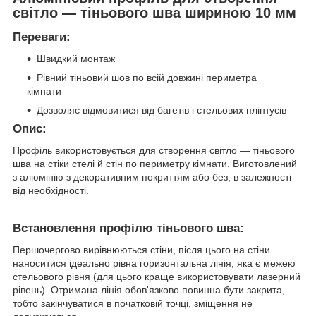
світло — тіньового шва шириною 10 мм
Переваги:
Швидкий монтаж
Рівний тіньовий шов по всій довжині периметра
кімнати
Дозволяє відмовитися від багетів і стельових плінтусів
Опис:
Профіль використовується для створення світло — тіньового
шва на стіки стелі й стін по периметру кімнати. Виготовлений
з алюмінію з декоративним покриттям або без, в залежності
від необхідності.
Встановлення профілю тіньового шва:
Першочергово вирівнюються стіни, після цього на стіни
наноситися ідеально рівна горизонтальна лінія, яка є межею
стельового рівня (для цього краще використовувати лазерний
рівень). Отримана лінія обов'язково повинна бути закрита,
тобто закінчуватися в початковій точці, зміщення не