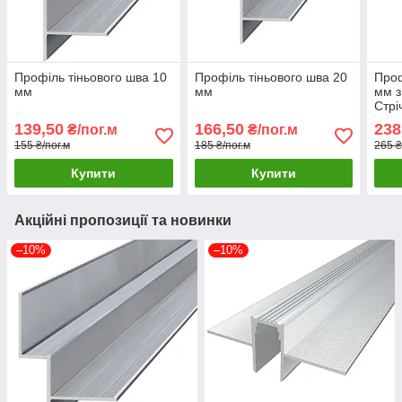
Профіль тіньового шва 10
Профіль тіньового шва 20
Проф
мм
мм
мм з
Стрі
139,50
166,50
238
₴/пог.м
₴/пог.м
155 ₴/пог.м
185 ₴/пог.м
265 ₴
Купити
Купити
Акційні пропозиції та новинки
–10%
–10%