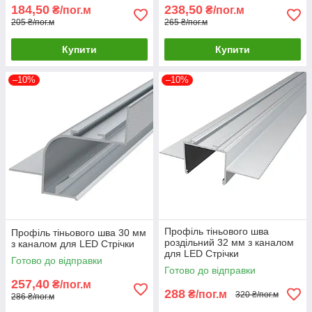
184,50
238,50
₴/пог.м
₴/пог.м
205 ₴/пог.м
265 ₴/пог.м
Купити
Купити
–10%
–10%
Профіль тіньового шва
Профіль тіньового шва 30 мм
роздільний 32 мм з каналом
з каналом для LED Стрічки
для LED Стрічки
Готово до відправки
Готово до відправки
257,40
₴/пог.м
288
₴/пог.м
320 ₴/пог.м
286 ₴/пог.м